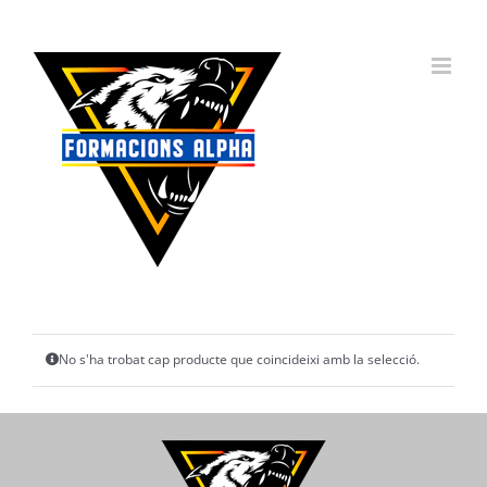
Skip
to
content
No s'ha trobat cap producte que coincideixi amb la selecció.