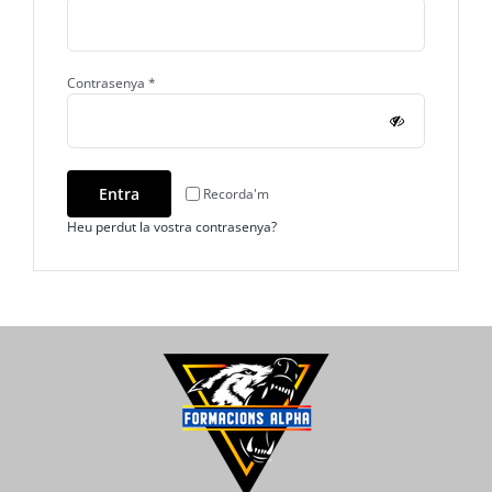
Obligatori
Contrasenya
*
Entra
Recorda'm
Heu perdut la vostra contrasenya?