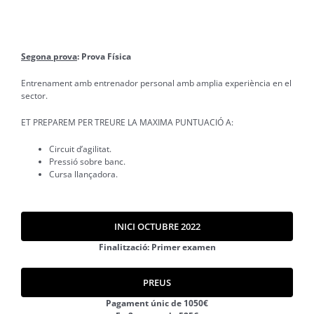
TEMARI
Segona prova
: Prova Física
Entrenament amb entrenador personal amb amplia experiència en el
sector.
ET PREPAREM PER TREURE LA MAXIMA PUNTUACIÓ A:
Circuit d’agilitat.
Pressió sobre banc.
Cursa llançadora.
INICI OCTUBRE 2022
Finalització: Primer examen
PREUS
Pagament únic de 1050€