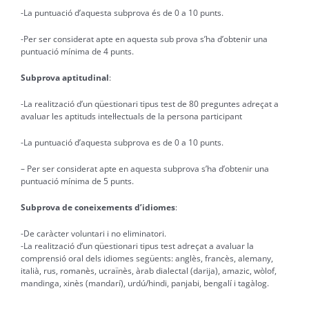
-La puntuació d’aquesta subprova és de 0 a 10 punts.
-Per ser considerat apte en aquesta sub prova s’ha d’obtenir una
puntuació mínima de 4 punts.
Subprova aptitudinal
:
-La realització d’un qüestionari tipus test de 80 preguntes adreçat a
avaluar les aptituds intel·lectuals de la persona participant
-La puntuació d’aquesta subprova es de 0 a 10 punts.
– Per ser considerat apte en aquesta subprova s’ha d’obtenir una
puntuació mínima de 5 punts.
Subprova de coneixements d’idiomes
:
-De caràcter voluntari i no eliminatori.
-La realització d’un qüestionari tipus test adreçat a avaluar la
comprensió oral dels idiomes següents: anglès, francès, alemany,
italià, rus, romanès, ucraïnès, àrab dialectal (darija), amazic, wòlof,
mandinga, xinès (mandarí), urdú/hindi, panjabi, bengalí i tagàlog.