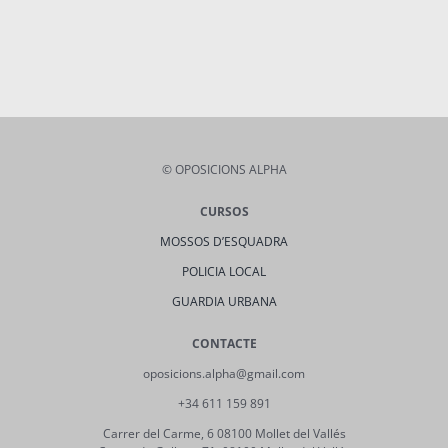
© OPOSICIONS ALPHA
CURSOS
MOSSOS D’ESQUADRA
POLICIA LOCAL
GUARDIA URBANA
CONTACTE
oposicions.alpha@gmail.com
+34 611 159 891
Carrer del Carme, 6 08100 Mollet del Vallés