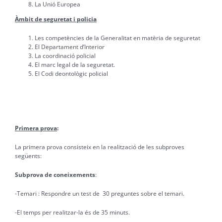
La Unió Europea
Àmbit de seguretat i policia
Les competències de la Generalitat en matèria de seguretat
El Departament d’Interior
La coordinació policial
El marc legal de la seguretat.
El Codi deontològic policial
TEMARI
Primera prova
:
La primera prova consisteix en la realització de les subproves
següents:
Subprova de coneixements
:
-Temari : Respondre un test de 30 preguntes sobre el temari.
-El temps per realitzar-la és de 35 minuts.