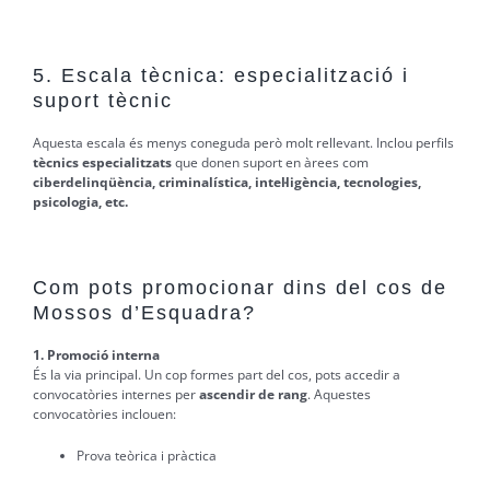
5. Escala tècnica: especialització i
suport tècnic
Aquesta escala és menys coneguda però molt rellevant. Inclou perfils
tècnics especialitzats
que donen suport en àrees com
ciberdelinqüència, criminalística, intel·ligència, tecnologies,
psicologia, etc.
Com pots promocionar dins del cos de
Mossos d’Esquadra?
1. Promoció interna
És la via principal. Un cop formes part del cos, pots accedir a
convocatòries internes per
ascendir de rang
. Aquestes
convocatòries inclouen:
Prova teòrica i pràctica