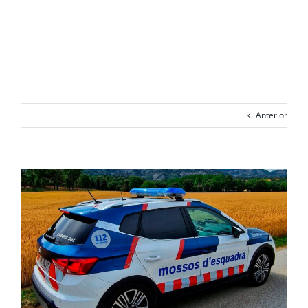
com pots
ascendir
Anterior
View
Larger
Image