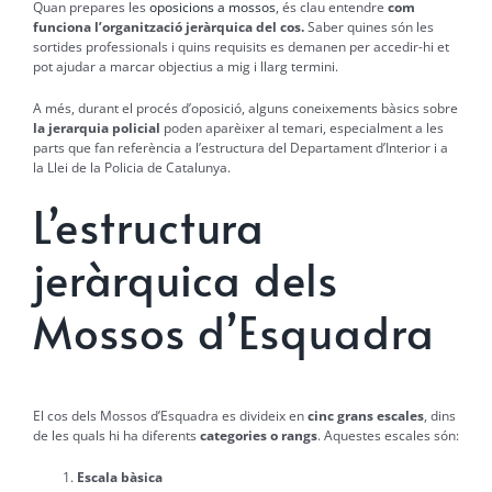
Quan prepares les
oposicions a mossos
, és clau entendre
com
funciona l’organització jeràrquica del cos.
Saber quines són les
sortides professionals i quins requisits es demanen per accedir-hi et
pot ajudar a marcar objectius a mig i llarg termini.
A més, durant el procés d’oposició, alguns coneixements bàsics sobre
la jerarquia policial
poden aparèixer al temari, especialment a les
parts que fan referència a l’estructura del Departament d’Interior i a
la Llei de la Policia de Catalunya.
L’estructura
jeràrquica dels
Mossos d’Esquadra
El cos dels Mossos d’Esquadra es divideix en
cinc grans escales
, dins
de les quals hi ha diferents
categories o rangs
. Aquestes escales són:
Escala bàsica