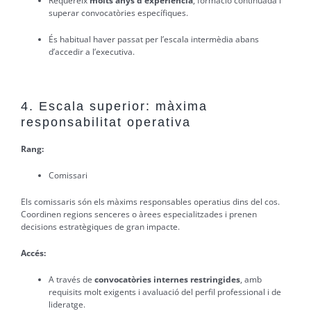
Requereix
molts anys d’experiència
, formació continuada i
superar convocatòries específiques.
És habitual haver passat per l’escala intermèdia abans
d’accedir a l’executiva.
4. Escala superior: màxima
responsabilitat operativa
Rang:
Comissari
Els comissaris són els màxims responsables operatius dins del cos.
Coordinen regions senceres o àrees especialitzades i prenen
decisions estratègiques de gran impacte.
Accés:
A través de
convocatòries internes restringides
, amb
requisits molt exigents i avaluació del perfil professional i de
lideratge.