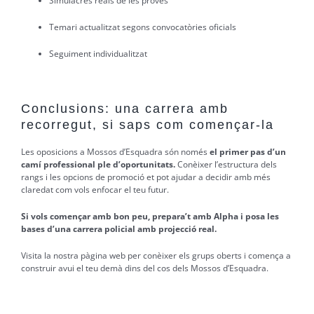
Simulacres reals de les proves
Temari actualitzat segons convocatòries oficials
Seguiment individualitzat
Conclusions: una carrera amb
recorregut, si saps com començar-la
Les oposicions a Mossos d’Esquadra són només
el primer pas d’un
camí professional ple d’oportunitats.
Conèixer l’estructura dels
rangs i les opcions de promoció et pot ajudar a decidir amb més
claredat com vols enfocar el teu futur.
Si vols començar amb bon peu, prepara’t amb Alpha i posa les
bases d’una carrera policial amb projecció real.
Visita la nostra pàgina web per conèixer els grups oberts i comença a
construir avui el teu demà dins del cos dels Mossos d’Esquadra.