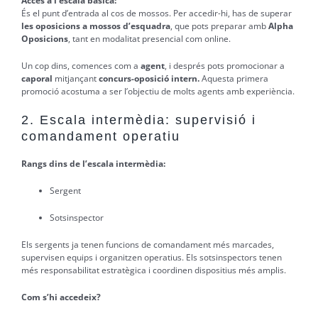
Accés a l’escala bàsica:
És el punt d’entrada al cos de mossos. Per accedir-hi, has de superar
les oposicions a mossos d’esquadra
, que pots preparar amb
Alpha
Oposicions
, tant en modalitat presencial com online.
Un cop dins, comences com a
agent
, i després pots promocionar a
caporal
mitjançant
concurs-oposició intern.
Aquesta primera
promoció acostuma a ser l’objectiu de molts agents amb experiència.
2. Escala intermèdia: supervisió i
comandament operatiu
Rangs dins de l’escala intermèdia:
Sergent
Sotsinspector
Els sergents ja tenen funcions de comandament més marcades,
supervisen equips i organitzen operatius. Els sotsinspectors tenen
més responsabilitat estratègica i coordinen dispositius més amplis.
Com s’hi accedeix?