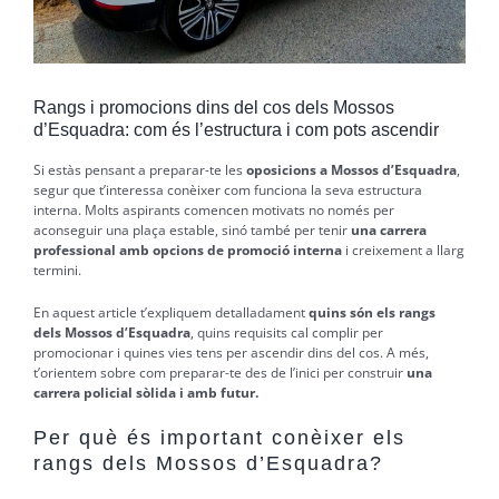
Rangs i promocions dins del cos dels Mossos
d’Esquadra: com és l’estructura i com pots ascendir
Si estàs pensant a preparar-te les
oposicions a Mossos d’Esquadra
,
segur que t’interessa conèixer com funciona la seva estructura
interna. Molts aspirants comencen motivats no només per
aconseguir una plaça estable, sinó també per tenir
una carrera
professional amb opcions de promoció interna
i creixement a llarg
termini.
En aquest article t’expliquem detalladament
quins són els rangs
dels Mossos d’Esquadra
, quins requisits cal complir per
promocionar i quines vies tens per ascendir dins del cos. A més,
t’orientem sobre com preparar-te des de l’inici per construir
una
carrera policial sòlida i amb futur.
Per què és important conèixer els
rangs dels Mossos d’Esquadra?