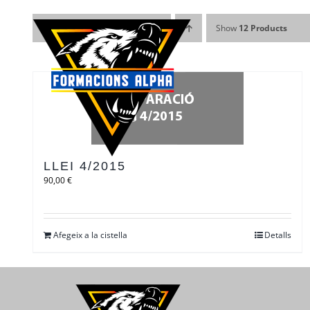
Skip
to
Sort by
Data
Show
12 Products
content
LLEI 4/2015
90,00
€
Afegeix a la cistella
Detalls