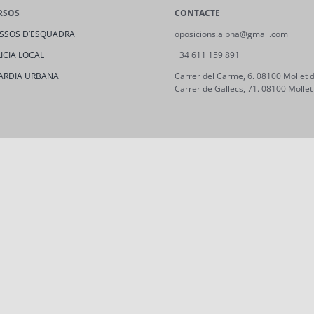
RSOS
CONTACTE
SSOS D’ESQUADRA
oposicions.alpha@gmail.com
ICIA LOCAL
+34 611 159 891
ARDIA URBANA
Carrer del Carme, 6. 08100 Mollet d
Carrer de Gallecs, 71. 08100 Mollet 